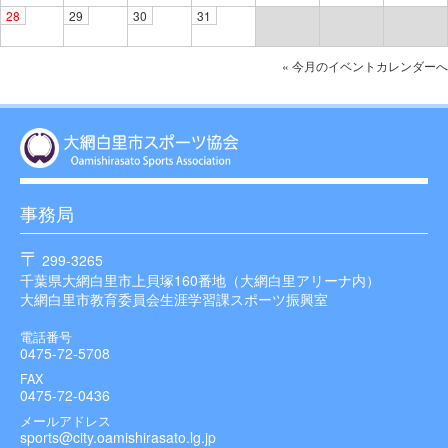
28
29
30
31
« 今月のイベントカレンダーへ
事務局
299-3265
千葉県大網白里市上貝塚160番地（大網白里アリーナ内）
大網白里市教育委員会生涯学習課スポーツ振興室
電話番号
0475-72-5708
FAX
0475-72-0436
メールアドレス
sports@city.oamishirasato.lg.jp